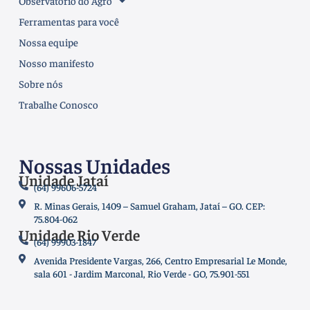
Observatório do Agro
Ferramentas para você
Nossa equipe
Nosso manifesto
Sobre nós
Trabalhe Conosco
Nossas Unidades
Unidade Jataí
(64) 99606-5724
R. Minas Gerais, 1409 – Samuel Graham, Jataí – GO. CEP:
75.804-062
Unidade Rio Verde
(64) 99903-1847
Avenida Presidente Vargas, 266, Centro Empresarial Le Monde,
sala 601 - Jardim Marconal, Rio Verde - GO, 75.901-551