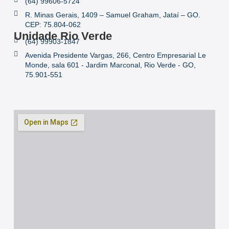
(64) 99606-5724
R. Minas Gerais, 1409 – Samuel Graham, Jataí – GO.
CEP: 75.804-062
Unidade Rio Verde
(64) 99903-1847
Avenida Presidente Vargas, 266, Centro Empresarial Le
Monde, sala 601 - Jardim Marconal, Rio Verde - GO,
75.901-551