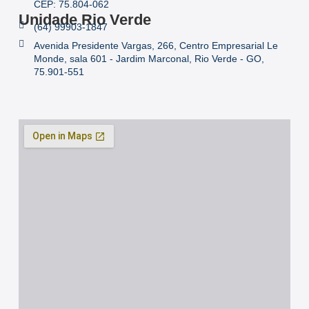
CEP: 75.804-062
Unidade Rio Verde
(64) 99903-1847
Avenida Presidente Vargas, 266, Centro Empresarial Le
Monde, sala 601 - Jardim Marconal, Rio Verde - GO,
75.901-551