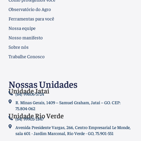
Observatório do Agro
Ferramentas para você
Nossa equipe
Nosso manifesto
Sobre nós
Trabalhe Conosco
Nossas Unidades
Unidade Jataí
(64) 99606-5724
R. Minas Gerais, 1409 – Samuel Graham, Jataí – GO. CEP:
75.804-062
Unidade Rio Verde
(64) 99903-1847
Avenida Presidente Vargas, 266, Centro Empresarial Le Monde,
sala 601 - Jardim Marconal, Rio Verde - GO, 75.901-551