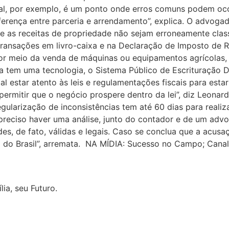
ral, por exemplo, é um ponto onde erros comuns podem oco
iferença entre parceria e arrendamento”, explica. O advo
 as receitas de propriedade não sejam erroneamente classi
 transações em livro-caixa e na Declaração de Imposto de 
por meio da venda de máquinas ou equipamentos agrícolas, 
a tem uma tecnologia, o Sistema Público de Escrituração D
al estar atento às leis e regulamentações fiscais para est
permitir que o negócio prospere dentro da lei”, diz Leonar
ularização de inconsistências tem até 60 dias para realiz
 preciso haver uma análise, junto do contador e de um adv
des, de fato, válidas e legais. Caso se conclua que a acusaç
ral do Brasil”, arremata. NA MÍDIA: Sucesso no Campo; Cana
ia, seu Futuro.