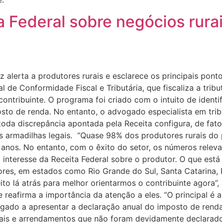
a Federal sobre negócios rura
 alerta a produtores rurais e esclarece os principais ponto
de Conformidade Fiscal e Tributária, que fiscaliza a tribu
ntribuinte. O programa foi criado com o intuito de identif
sto de renda. No entanto, o advogado especialista em tri
oda discrepância apontada pela Receita configura, de fato,
is armadilhas legais. “Quase 98% dos produtores rurais do 
 anos. No entanto, com o êxito do setor, os números rele
 interesse da Receita Federal sobre o produtor. O que est
iores, em estados como Rio Grande do Sul, Santa Catarina,
feito lá atrás para melhor orientarmos o contribuinte agor
 reafirma a importância da atenção a eles. “O principal é 
igado a apresentar a declaração anual do imposto de rend
urais e arrendamentos que não foram devidamente declarad