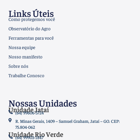
Links Úteis
Como protegemos você
Observatório do Agro
Ferramentas para você
Nossa equipe
Nosso manifesto
Sobre nós
Trabalhe Conosco
Nossas Unidades
Unidade Jataí
(64) 99606-5724
R. Minas Gerais, 1409 – Samuel Graham, Jataí – GO. CEP:
75.804-062
Unidade Rio Verde
(64) 99903-1847