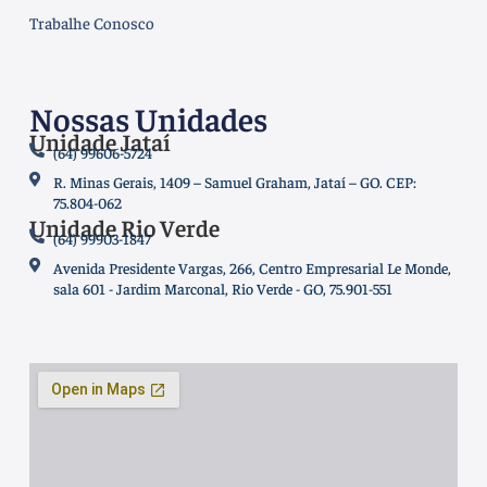
Trabalhe Conosco
Nossas Unidades
Unidade Jataí
(64) 99606-5724
R. Minas Gerais, 1409 – Samuel Graham, Jataí – GO. CEP:
75.804-062
Unidade Rio Verde
(64) 99903-1847
Avenida Presidente Vargas, 266, Centro Empresarial Le Monde,
sala 601 - Jardim Marconal, Rio Verde - GO, 75.901-551