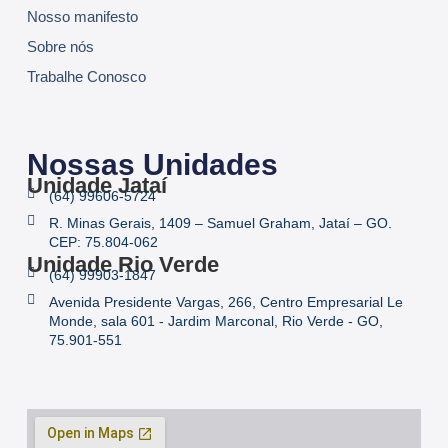
Nosso manifesto
Sobre nós
Trabalhe Conosco
Nossas Unidades
Unidade Jataí
(64) 99606-5724
R. Minas Gerais, 1409 – Samuel Graham, Jataí – GO.
CEP: 75.804-062
Unidade Rio Verde
(64) 99903-1847
Avenida Presidente Vargas, 266, Centro Empresarial Le
Monde, sala 601 - Jardim Marconal, Rio Verde - GO,
75.901-551