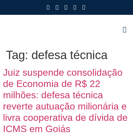
Como Protegemos Voc
Observatório
Ferramenta
Nossa Eq
Nosso M
Trabalhe
Tag:
defesa técnica
Juiz suspende consolidação
de Economia de R$ 22
milhões: defesa técnica
reverte autuação milionária e
livra cooperativa de dívida de
ICMS em Goiás