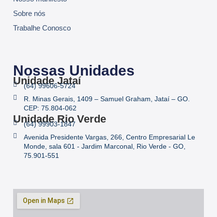
Sobre nós
Trabalhe Conosco
Nossas Unidades
Unidade Jataí
(64) 99606-5724
R. Minas Gerais, 1409 – Samuel Graham, Jataí – GO.
CEP: 75.804-062
Unidade Rio Verde
(64) 99903-1847
Avenida Presidente Vargas, 266, Centro Empresarial Le
Monde, sala 601 - Jardim Marconal, Rio Verde - GO,
75.901-551