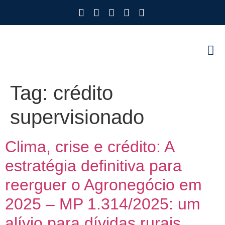
Como Protegemos Voc
Observatório
Ferramenta
Nossa Eq
Nosso M
Trabalhe
Tag:
crédito
supervisionado
Clima, crise e crédito: A
estratégia definitiva para
reerguer o Agronegócio em
2025 – MP 1.314/2025: um
alívio para dívidas rurais