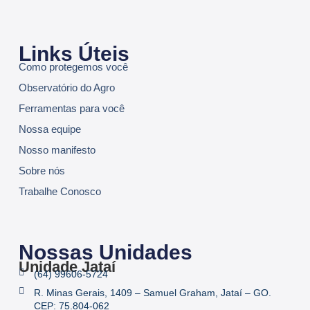
Links Úteis
Como protegemos você
Observatório do Agro
Ferramentas para você
Nossa equipe
Nosso manifesto
Sobre nós
Trabalhe Conosco
Nossas Unidades
Unidade Jataí
(64) 99606-5724
R. Minas Gerais, 1409 – Samuel Graham, Jataí – GO.
CEP: 75.804-062