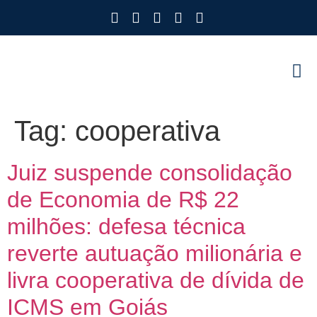
Como Protegemos Voc
Observatório
Ferramenta
Nossa Eq
Nosso M
Trabalhe
Tag:
cooperativa
Juiz suspende consolidação
de Economia de R$ 22
milhões: defesa técnica
reverte autuação milionária e
livra cooperativa de dívida de
ICMS em Goiás