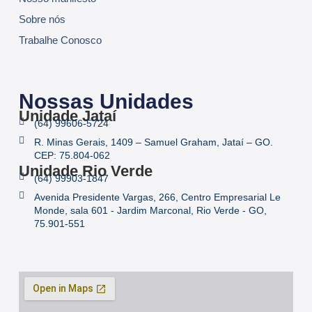
Sobre nós
Trabalhe Conosco
Nossas Unidades
Unidade Jataí
(64) 99606-5724
R. Minas Gerais, 1409 – Samuel Graham, Jataí – GO.
CEP: 75.804-062
Unidade Rio Verde
(64) 99903-1847
Avenida Presidente Vargas, 266, Centro Empresarial Le
Monde, sala 601 - Jardim Marconal, Rio Verde - GO,
75.901-551