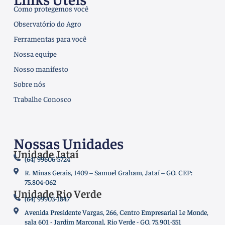
Como protegemos você
Observatório do Agro
Ferramentas para você
Nossa equipe
Nosso manifesto
Sobre nós
Trabalhe Conosco
Nossas Unidades
Unidade Jataí
(64) 99606-5724
R. Minas Gerais, 1409 – Samuel Graham, Jataí – GO. CEP:
75.804-062
Unidade Rio Verde
(64) 99903-1847
Avenida Presidente Vargas, 266, Centro Empresarial Le Monde,
sala 601 - Jardim Marconal, Rio Verde - GO, 75.901-551