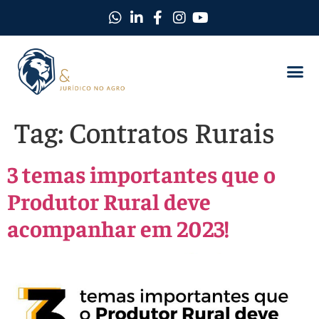
Como Protegemos Você
Observatório D
Ferramentas
Nossa Equi
Nosso Ma
Trabalhe C
Tag:
Contratos Rurais
3 temas importantes que o
Produtor Rural deve
acompanhar em 2023!