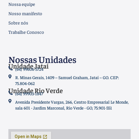
Nossa equipe
Nosso manifesto
Sobre nós
Trabalhe Conosco
Nossas Unidades
Unidade Jataí
(64) 99606-5724
R. Minas Gerais, 1409 – Samuel Graham, Jataí – GO. CEP:
75.804-062
Unidade Rio Verde
(64) 99903-1847
Avenida Presidente Vargas, 266, Centro Empresarial Le Monde,
sala 601 - Jardim Marconal, Rio Verde - GO, 75.901-551