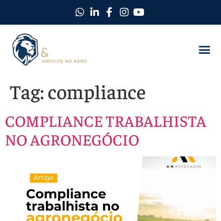
Como Protegemos Você
Observatório D
Ferramentas
Nossa Equi
Nosso Ma
Trabalhe C
Tag:
compliance
COMPLIANCE TRABALHISTA
NO AGRONEGÓCIO