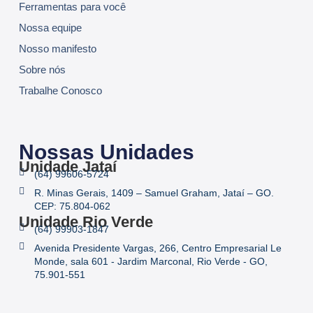
Ferramentas para você
Nossa equipe
Nosso manifesto
Sobre nós
Trabalhe Conosco
Nossas Unidades
Unidade Jataí
(64) 99606-5724
R. Minas Gerais, 1409 – Samuel Graham, Jataí – GO.
CEP: 75.804-062
Unidade Rio Verde
(64) 99903-1847
Avenida Presidente Vargas, 266, Centro Empresarial Le
Monde, sala 601 - Jardim Marconal, Rio Verde - GO,
75.901-551