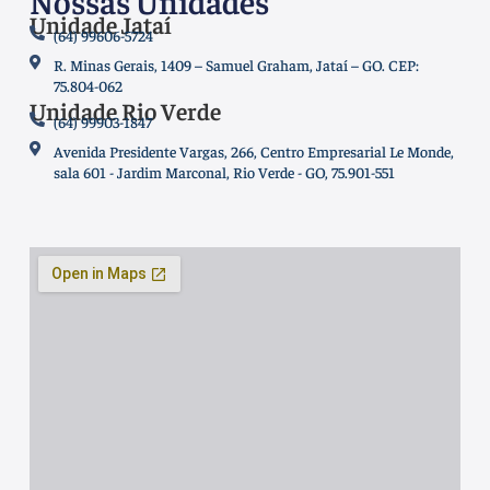
Nossas Unidades
Unidade Jataí
(64) 99606-5724
R. Minas Gerais, 1409 – Samuel Graham, Jataí – GO. CEP:
75.804-062
Unidade Rio Verde
(64) 99903-1847
Avenida Presidente Vargas, 266, Centro Empresarial Le Monde,
sala 601 - Jardim Marconal, Rio Verde - GO, 75.901-551