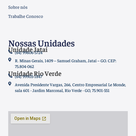
Sobre nós
Trabalhe Conosco
Nossas Unidades
Unidade Jataí
(64) 99606-5724
R. Minas Gerais, 1409 – Samuel Graham, Jataí – GO. CEP:
75.804-062
Unidade Rio Verde
(64) 99903-1847
Avenida Presidente Vargas, 266, Centro Empresarial Le Monde,
sala 601 - Jardim Marconal, Rio Verde - GO, 75.901-551