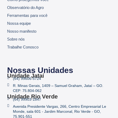
Observatório do Agro
Ferramentas para você
Nossa equipe
Nosso manifesto
Sobre nós
Trabalhe Conosco
Nossas Unidades
Unidade Jataí
(64) 99606-5724
R. Minas Gerais, 1409 – Samuel Graham, Jataí – GO.
CEP: 75.804-062
Unidade Rio Verde
(64) 99903-1847
Avenida Presidente Vargas, 266, Centro Empresarial Le
Monde, sala 601 - Jardim Marconal, Rio Verde - GO,
75.901-551