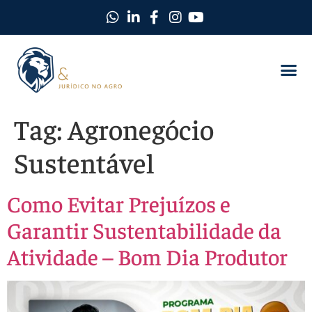
Como Protegemos Você
Observatório D
Ferramentas
Nossa Equi
Nosso Ma
Trabalhe C
Tag:
Agronegócio
Sustentável
Como Evitar Prejuízos e
Garantir Sustentabilidade da
Atividade – Bom Dia Produtor