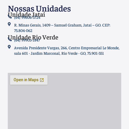
Nossas Unidades
Unidade Jataí
(64) 99606-5724
R. Minas Gerais, 1409 – Samuel Graham, Jataí – GO. CEP:
75.804-062
Unidade Rio Verde
(64) 99903-1847
Avenida Presidente Vargas, 266, Centro Empresarial Le Monde,
sala 601 - Jardim Marconal, Rio Verde - GO, 75.901-551