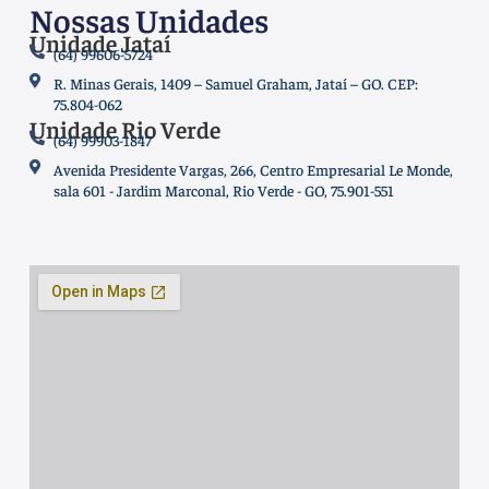
Nossas Unidades
Unidade Jataí
(64) 99606-5724
R. Minas Gerais, 1409 – Samuel Graham, Jataí – GO. CEP:
75.804-062
Unidade Rio Verde
(64) 99903-1847
Avenida Presidente Vargas, 266, Centro Empresarial Le Monde,
sala 601 - Jardim Marconal, Rio Verde - GO, 75.901-551