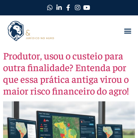
Produtor, usou o custeio para
outra finalidade? Entenda por
que essa prática antiga virou o
maior risco financeiro do agro!