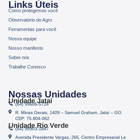
Links Úteis
Como protegemos você
Observatório do Agro
Ferramentas para você
Nossa equipe
Nosso manifesto
Sobre nós
Trabalhe Conosco
Nossas Unidades
Unidade Jataí
(64) 99606-5724
R. Minas Gerais, 1409 – Samuel Graham, Jataí – GO.
CEP: 75.804-062
Unidade Rio Verde
(64) 99903-1847
Avenida Presidente Vargas, 266, Centro Empresarial Le