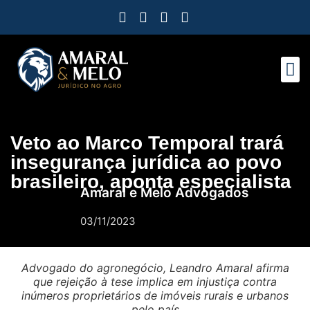
Como Protegemos 
Observatóri
Ferramen
Nossa E
Nosso 
Trabalh
Veto ao Marco Temporal trará
insegurança jurídica ao povo
brasileiro, aponta especialista
Amaral e Melo Advogados
03/11/2023
Advogado do agronegócio, Leandro Amaral afirma
que rejeição à tese implica em injustiça contra
inúmeros proprietários de imóveis rurais e urbanos
pelo país