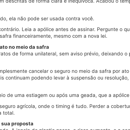
jam descritas de forma clara e inequívoca. Acabou o te
ído, ela não pode ser usada contra você.
contrário. Leia a apólice antes de assinar. Pergunte o q
 safra financeiramente, mesmo com a nova lei.
ato no meio da safra
tos de forma unilateral, sem aviso prévio, deixando o
mplesmente cancelar o seguro no meio da safra por ato
gais continuam podendo levar à suspensão ou resolução
 meio de uma estiagem ou após uma geada, que a apóli
guro agrícola, onde o timing é tudo. Perder a cobertura 
 total.
 sua proposta