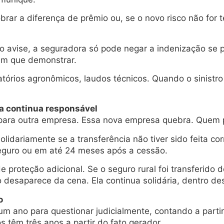
rar a diferença de prêmio ou, se o novo risco não for 
avise, a seguradora só pode negar a indenização se pro
Tem que demonstrar.
tórios agronômicos, laudos técnicos. Quando o sinistro
ela continua responsável
 para outra empresa. Essa nova empresa quebra. Quem
solidariamente se a transferência não tiver sido feita 
seguro ou em até 24 meses após a cessão.
 de proteção adicional. Se o seguro rural foi transferid
 desaparece da cena. Ela continua solidária, dentro de
o
um ano para questionar judicialmente, contando a parti
s têm três anos a partir do fato gerador.