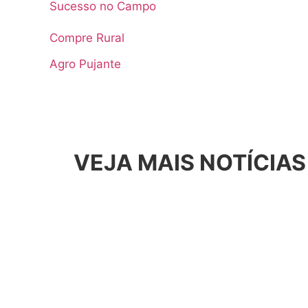
Sucesso no Campo
Compre Rural
Agro Pujante
VEJA MAIS NOTÍCIAS
Artigos
,
Destaque
Clima, crise e crédit
em 2025 – MP 1.314/2