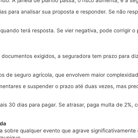
ndo. A janela de plantio passa, o risco aumenta, e a s
ias para analisar sua proposta e responder. Se não resp
uando terá resposta. Se vier negativa, pode corrigir o
s documentos exigidos, a seguradora tem prazo para dize
os de seguro agrícola, que envolvem maior complexidade
tares e suspender o prazo até duas vezes, mas precis
s 30 dias para pagar. Se atrasar, paga multa de 2%, c
ada
ra sobre qualquer evento que agrave significativamente
omunique.