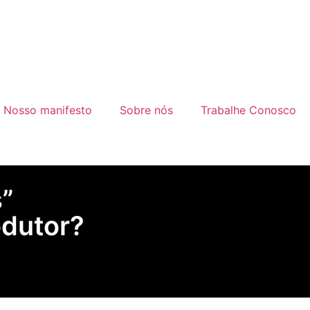
Nosso manifesto
Sobre nós
Trabalhe Conosco
s”
odutor?