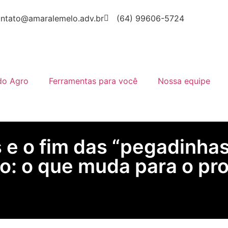
ntato@amaralemelo.adv.br
(64) 99606-5724
do Agro
Ferramentas para você
Nossa equipe
 e o fim das “pegadinha
o: o que muda para o pr