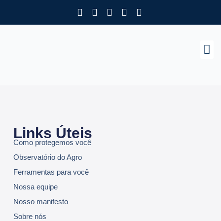
Como Protegemos Voc
Observatório
Ferramenta
Nossa Eq
Nosso M
Trabalhe
Links Úteis
Como protegemos você
Observatório do Agro
Ferramentas para você
Nossa equipe
Nosso manifesto
Sobre nós