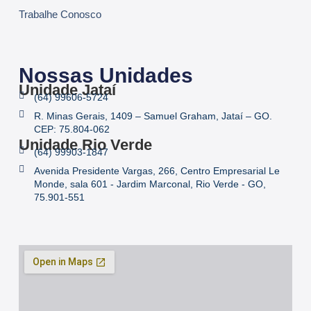
Trabalhe Conosco
Nossas Unidades
Unidade Jataí
(64) 99606-5724
R. Minas Gerais, 1409 – Samuel Graham, Jataí – GO.
CEP: 75.804-062
Unidade Rio Verde
(64) 99903-1847
Avenida Presidente Vargas, 266, Centro Empresarial Le
Monde, sala 601 - Jardim Marconal, Rio Verde - GO,
75.901-551