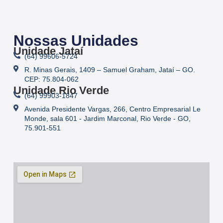
Nossas Unidades
Unidade Jataí
(64) 99606-5724
R. Minas Gerais, 1409 – Samuel Graham, Jataí – GO.
CEP: 75.804-062
Unidade Rio Verde
(64) 99903-1847
Avenida Presidente Vargas, 266, Centro Empresarial Le
Monde, sala 601 - Jardim Marconal, Rio Verde - GO,
75.901-551