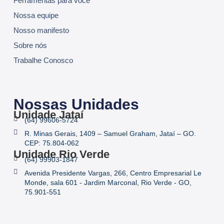
Ferramentas para você
Nossa equipe
Nosso manifesto
Sobre nós
Trabalhe Conosco
Nossas Unidades
Unidade Jataí
(64) 99606-5724
R. Minas Gerais, 1409 – Samuel Graham, Jataí – GO.
CEP: 75.804-062
Unidade Rio Verde
(64) 99903-1847
Avenida Presidente Vargas, 266, Centro Empresarial Le
Monde, sala 601 - Jardim Marconal, Rio Verde - GO,
75.901-551