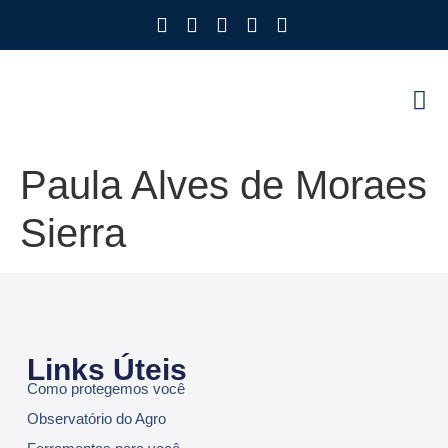
Como Protegemos Voc
Observatório
Ferramenta
Nossa Eq
Nosso M
Trabalhe
Paula Alves de Moraes
Sierra
Links Úteis
Como protegemos você
Observatório do Agro