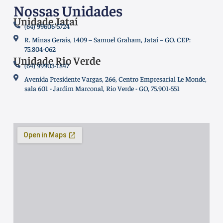
Nossas Unidades
Unidade Jataí
(64) 99606-5724
R. Minas Gerais, 1409 – Samuel Graham, Jataí – GO. CEP:
75.804-062
Unidade Rio Verde
(64) 99903-1847
Avenida Presidente Vargas, 266, Centro Empresarial Le Monde,
sala 601 - Jardim Marconal, Rio Verde - GO, 75.901-551