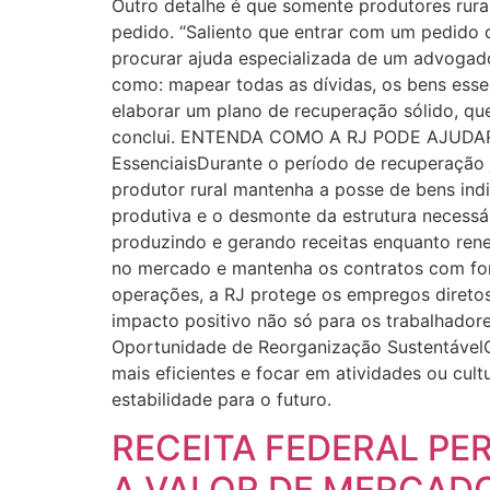
Outro detalhe é que somente produtores rur
pedido. “Saliento que entrar com um pedido 
procurar ajuda especializada de um advogado
como: mapear todas as dívidas, os bens essen
elaborar um plano de recuperação sólido, que
conclui. ENTENDA COMO A RJ PODE AJUDAR
EssenciaisDurante o período de recuperação j
produtor rural mantenha a posse de bens indi
produtiva e o desmonte da estrutura necessá
produzindo e gerando receitas enquanto rene
no mercado e mantenha os contratos com for
operações, a RJ protege os empregos diretos
impacto positivo não só para os trabalhador
Oportunidade de Reorganização SustentávelO 
mais eficientes e focar em atividades ou cul
estabilidade para o futuro.
RECEITA FEDERAL PE
A VALOR DE MERCAD