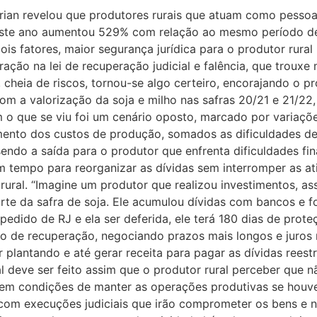
rian revelou que produtores rurais que atuam como pessoa
 deste ano aumentou 529% com relação ao mesmo período 
is fatores, maior segurança jurídica para o produtor rura
eração na lei de recuperação judicial e falência, que trouxe
a, cheia de riscos, tornou-se algo certeiro, encorajando o 
Com a valorização da soja e milho nas safras 20/21 e 21/22
 o que se viu foi um cenário oposto, marcado por variaçõe
mento dos custos de produção, somados as dificuldades de
sendo a saída para o produtor que enfrenta dificuldades fi
um tempo para reorganizar as dívidas sem interromper as a
ral. “Imagine um produtor que realizou investimentos, as
te da safra de soja. Ele acumulou dívidas com bancos e 
edido de RJ e ela ser deferida, ele terá 180 dias de pro
no de recuperação, negociando prazos mais longos e juros
 plantando e até gerar receita para pagar as dívidas rees
al deve ser feito assim que o produtor rural perceber que
 tem condições de manter as operações produtivas se houv
om execuções judiciais que irão comprometer os bens e ness