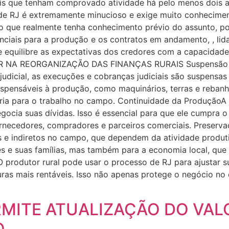
ais que tenham comprovado atividade há pelo menos dois a
de RJ é extremamente minucioso e exige muito conheciment
 que realmente tenha conhecimento prévio do assunto, po
ciais para a produção e os contratos em andamento, , lidar
 equilibre as expectativas dos credores com a capacidade 
 NA REORGANIZAÇÃO DAS FINANÇAS RURAIS Suspensão d
udicial, as execuções e cobranças judiciais são suspensas 
spensáveis à produção, como maquinários, terras e rebanho
ria para o trabalho no campo. Continuidade da ProduçãoA
gocia suas dívidas. Isso é essencial para que ele cumpra 
necedores, compradores e parceiros comerciais. Preserv
 e indiretos no campo, que dependem da atividade produtiv
es e suas famílias, mas também para a economia local, que
produtor rural pode usar o processo de RJ para ajustar su
turas mais rentáveis. Isso não apenas protege o negócio n
RMITE ATUALIZAÇÃO DO VAL
O