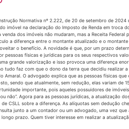
 Instrução Normativa nº 2.222, de 20 de setembro de 2024 
or do imóvel na declaração do Imposto de Renda em troca 
na venda dos imóveis não mudaram, mas a Receita Federal p
ulo a diferença entre o montante atualizado e o montante 
eitar o benefício. A novidade é que, por um prazo determi
or pessoas físicas e jurídicas para os seus respectivos v
 uma grande valorização e isso provoca uma diferença eno
sso tudo faz com que o dono da terra que decidiu realizar
rdo Amaral. O advogado explica que as pessoas físicas que
to, sendo que atualmente, sem redução, elas variam de 15
tunidade importante, pois aqueles possuidores de imóveis
r ou não”. Agora para as pessoas jurídicas, a atualização do
 de CSLL sobre a diferença. As alíquotas sem dedução che
consulta junto a um contador ou um advogado, uma vez que 
longo prazo. Quem tiver interesse em realizar a atualizaç