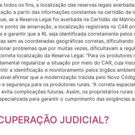
ra todos os fins, a localização das reservas legais averbad
zação a partir das informações constantes na certidão de i
 que, se a Reserva Legal foi averbada na Certidão de Matrí
ponto de amarração, a localização registrada no CAR pre
is e garantir que a RL seja identificada corretamente pelo
s sem as coordenadas geográficas corretas, dificultando a
cionar problemas que por muitas vezes, dificultavam a regu
a correta localização da Reserva Legal. “Para os produtore
amental regularizar a situação por meio do CAR, cuja insc
itir a identificação e monitoramento pelos órgãos ambie
ossível afirmar que a modernização trazida pelo Novo Códi
e e segurança para os produtores rurais. “A correta espac
vita complicações futuras. Assim, os proprietários rurais
especializada para garantir o cumprimento das exigências 
ECUPERAÇÃO JUDICIAL?