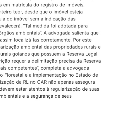
as em matrícula do registro de imóveis,
nteiro teor, desde que o imóvel esteja
cula do imóvel sem a indicação das
valecerá. “Tal medida foi adotada para
s órgãos ambientais”. A advogada salienta que
ssim localizá-las corretamente. Por este
larização ambiental das propriedades rurais e
s rurais goianos que possuem a Reserva Legal
rição requer a delimitação precisa da Reserva
ntais competentes”, completa a advogada
go Florestal e a implementação no Estado de
ialização da RL no CAR não apenas assegura
 devem estar atentos à regularização de suas
ambientais e a segurança de seus