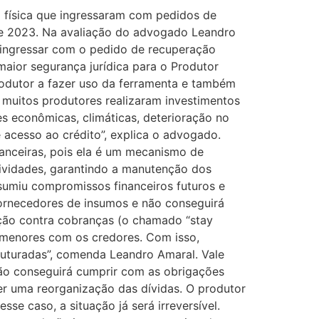
 física que ingressaram com pedidos de
de 2023. Na avaliação do advogado Leandro
l ingressar com o pedido de recuperação
 maior segurança jurídica para o Produtor
produtor a fazer uso da ferramenta e também
, muitos produtores realizaram investimentos
s econômicas, climáticas, deterioração no
 acesso ao crédito”, explica o advogado.
nanceiras, pois ela é um mecanismo de
tividades, garantindo a manutenção dos
sumiu compromissos financeiros futuros e
fornecedores de insumos e não conseguirá
teção contra cobranças (o chamado “stay
 menores com os credores. Com isso,
truturadas”, comenda Leandro Amaral. Vale
 não conseguirá cumprir com as obrigações
er uma reorganização das dívidas. O produtor
e caso, a situação já será irreversível.