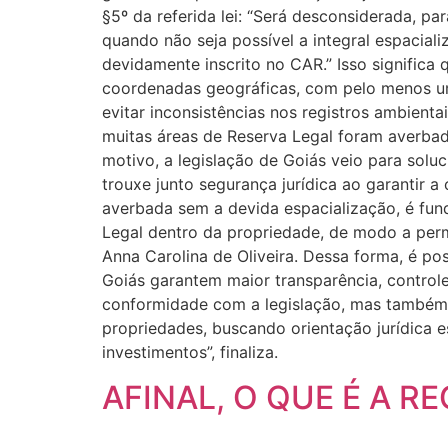
§5º da referida lei: “Será desconsiderada, pa
quando não seja possível a integral espaciali
devidamente inscrito no CAR.” Isso significa
coordenadas geográficas, com pelo menos um 
evitar inconsistências nos registros ambienta
muitas áreas de Reserva Legal foram averbada
motivo, a legislação de Goiás veio para solu
trouxe junto segurança jurídica ao garantir 
averbada sem a devida espacialização, é fund
Legal dentro da propriedade, de modo a perm
Anna Carolina de Oliveira. Dessa forma, é p
Goiás garantem maior transparência, control
conformidade com a legislação, mas também e
propriedades, buscando orientação jurídica 
investimentos”, finaliza.
AFINAL, O QUE É A R