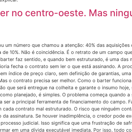
cer no centro-oeste. Mas ning
ou um número que chamou a atenção: 40% das aquisições d
 de 10%. Não é coincidência. É o retrato de um campo que 
 barter faz sentido, e quando bem estruturado, é uma das 
ioria fecha o contrato sem ler o que está assinando. A p
sem índice de preço claro, sem definição de garantias, uma
Mas o contrato precisa ser melhor. Como o barter funciona
ão que será entregue na colheita e garante o insumo hoje,
i como planejado, é simples. O problema começa quando a s
 a ser a principal ferramenta de financiamento do campo. 
em cada contrato mal estruturado. O risco que ninguém con
 da assinatura. Se houver inadimplência, o credor pode e
rocesso judicial. Isso significa que uma frustração de safr
rmar em uma dívida executável imediata. Por isso, todo con