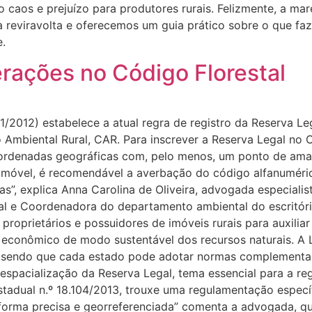
caos e prejuízo para produtores rurais. Felizmente, a maré
 reviravolta e oferecemos um guia prático sobre o que faz
.
erações no Código Florestal
51/2012) estabelece a atual regra de registro da Reserva Le
Ambiental Rural, CAR. Para inscrever a Reserva Legal no C
oordenadas geográficas com, pelo menos, um ponto de amar
imóvel, é recomendável a averbação do código alfanuméri
árias”, explica Anna Carolina de Oliveira, advogada especial
 e Coordenadora do departamento ambiental do escritório
proprietários e possuidores de imóveis rurais para auxili
econômico de modo sustentável dos recursos naturais. A 
ís, sendo que cada estado pode adotar normas complementar
espacialização da Reserva Legal, tema essencial para a re
Estadual n.º 18.104/2013, trouxe uma regulamentação especí
 forma precisa e georreferenciada” comenta a advogada, que