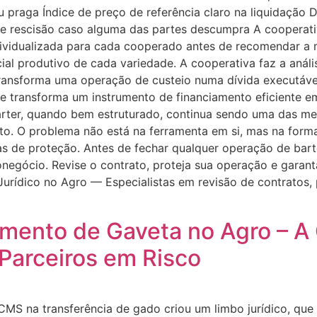
u praga Índice de preço de referência claro na liquidação
e rescisão caso alguma das partes descumpra A cooperativa
individualizada para cada cooperado antes de recomendar 
ncial produtivo de cada variedade. A cooperativa faz a anál
ransforma uma operação de custeio numa dívida executável 
ue transforma um instrumento de financiamento eficiente e
rter, quando bem estruturado, continua sendo uma das me
ito. O problema não está na ferramenta em si, mas na form
las de proteção. Antes de fechar qualquer operação de bart
onegócio. Revise o contrato, proteja sua operação e garan
Jurídico no Agro — Especialistas em revisão de contratos, 
mento de Gaveta no Agro – A
 Parceiros em Risco
MS na transferência de gado criou um limbo jurídico, qu