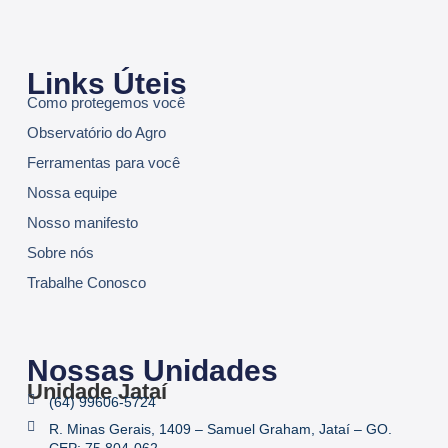
Links Úteis
Como protegemos você
Observatório do Agro
Ferramentas para você
Nossa equipe
Nosso manifesto
Sobre nós
Trabalhe Conosco
Nossas Unidades
Unidade Jataí
(64) 99606-5724
R. Minas Gerais, 1409 – Samuel Graham, Jataí – GO.
CEP: 75.804-062