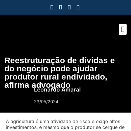
Como Protegemos Voc
Observatório
Ferramenta
Nossa Eq
Nosso M
Trabalhe
Reestruturação de dívidas e
do negócio pode ajudar
produtor rural endividado,
afirma advogado
Leonardo Amaral
23/05/2024
A agricultura é uma atividade de risco e exige altos
investimentos, e mesmo que o produtor se cerque de