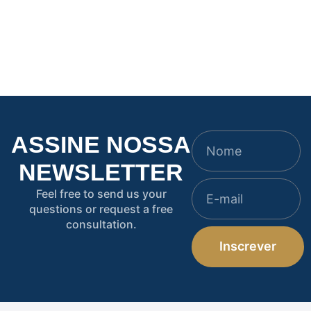
Não se Perder na
que a manchete te
MP 1.314/2025 do
contou não é o que
Crédito Emergencial
está escrito nela
ASSINE NOSSA
NEWSLETTER
Feel free to send us your
questions or request a free
consultation.
Inscrever