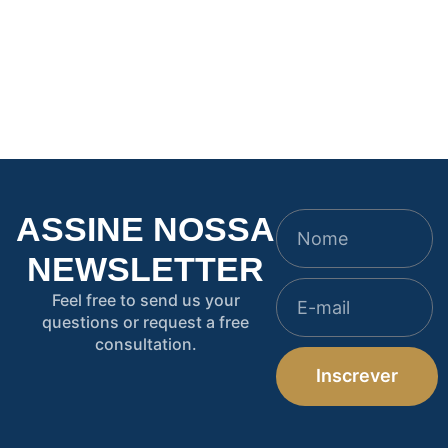
1.376 abre uma
Artigos
,
Destaque
janela de 120 dias.
Novo marco legal do
Veja se você tem
Seguro Rural: o que
direito
muda no agro
ASSINE NOSSA
NEWSLETTER
Feel free to send us your
questions or request a free
consultation.
Inscrever