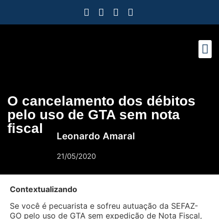
Como Protegemos Voc
Observatório
Ferramenta
Nossa Eq
Nosso M
Trabalhe
O cancelamento dos débitos
pelo uso de GTA sem nota
fiscal
Leonardo Amaral
21/05/2020
Contextualizando
Se você é pecuarista e sofreu autuação da SEFAZ-
GO pelo uso de GTA sem expedição de Nota Fiscal,