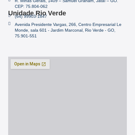
R. Minas Gerais, 1409 – Samuel Graham, Jataí – GO.
CEP: 75.804-062
Unidade Rio Verde
(64) 99903-1847
Avenida Presidente Vargas, 266, Centro Empresarial Le
Monde, sala 601 - Jardim Marconal, Rio Verde - GO,
75.901-551