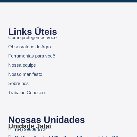
Links Úteis
Como protegemos você
Observatório do Agro
Ferramentas para você
Nossa equipe
Nosso manifesto
Sobre nós
Trabalhe Conosco
Nossas Unidades
Unidade Jataí
(64) 99606-5724