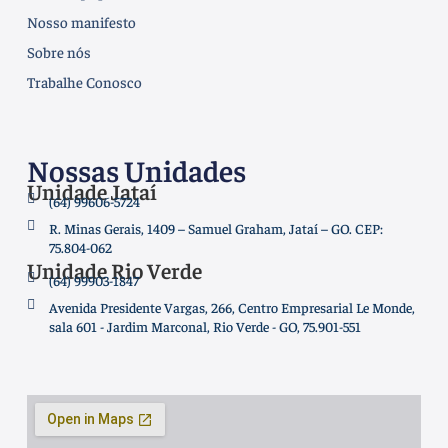
Nosso manifesto
Sobre nós
Trabalhe Conosco
Nossas Unidades
Unidade Jataí
(64) 99606-5724
R. Minas Gerais, 1409 – Samuel Graham, Jataí – GO. CEP:
75.804-062
Unidade Rio Verde
(64) 99903-1847
Avenida Presidente Vargas, 266, Centro Empresarial Le Monde,
sala 601 - Jardim Marconal, Rio Verde - GO, 75.901-551