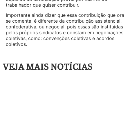
trabalhador que quiser contribuir.
Importante ainda dizer que essa contribuição que ora
se comenta, é diferente da contribuição assistencial,
confederativa, ou negocial, pois essas são instituídas
pelos próprios sindicatos e constam em negociações
coletivas, como: convenções coletivas e acordos
coletivos.
VEJA MAIS NOTÍCIAS
Artigos
,
Destaque
Destaque
,
Na Mídia
,
Vídeos
PL da renegociação:
Senado Aprova
enquanto o
Projeto que