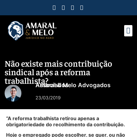
Como Protegemos Voc
Observatório
Ferramenta
Nossa Eq
Nosso M
Trabalhe
Não existe mais contribuição
sindical após a reforma
trabalhista?
Amaral & Melo Advogados Associados
23/03/2019
“A reforma trabalhista retirou apenas a
obrigatoriedade do recolhimento da contribuição.
Hoje o empregado pode escolher, se quer, ou não