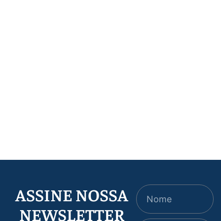
Artigos
,
Destaque
Recuperação judicial
Artigos
,
Destaque
A nova lei dos
ou extrajudicial: o
seguros e o que muda
guia estratégico para
para o produtor rural
a escolha certa
ASSINE NOSSA
NEWSLETTER