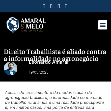
Como Protegemos Você
Observatório D
Ferramentas
Nossa Equi
Nosso Ma
Trabalhe C
Direito Trabalhista é aliado contra
a informalidade no agronegócio
Leonardo Amaral
19/05/2025
Apesar do crescimento e da modernização do
agronegócio brasileiro, a informalidade no mercado
de trabalho rural ainda é uma realidade preocupante
e, em muitos casos, uma porta de entrada para