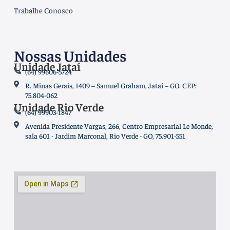
Trabalhe Conosco
Nossas Unidades
Unidade Jataí
(64) 99606-5724
R. Minas Gerais, 1409 – Samuel Graham, Jataí – GO. CEP:
75.804-062
Unidade Rio Verde
(64) 99903-1847
Avenida Presidente Vargas, 266, Centro Empresarial Le Monde,
sala 601 - Jardim Marconal, Rio Verde - GO, 75.901-551