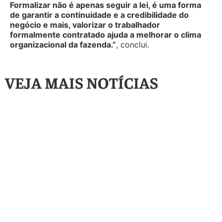
Formalizar não é apenas seguir a lei, é uma forma
de garantir a continuidade e a credibilidade do
negócio e mais, valorizar o trabalhador
formalmente contratado ajuda a melhorar o clima
organizacional da fazenda.”
, conclui.
VEJA MAIS NOTÍCIAS
Artigos
,
Destaque
Tarifaço de Trump:
como a taxação pode
Artigos
,
Destaque
Justiça suspende
redesenhar o
leilão de fazenda de
Agronegócio
R$ 77 milhões
Brasileiro?