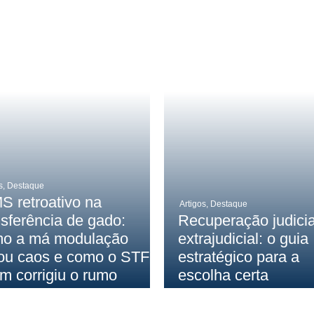
s
,
Destaque
S retroativo na
Artigos
,
Destaque
nsferência de gado:
Recuperação judicia
o a má modulação
extrajudicial: o guia
ou caos e como o STF
estratégico para a
im corrigiu o rumo
escolha certa