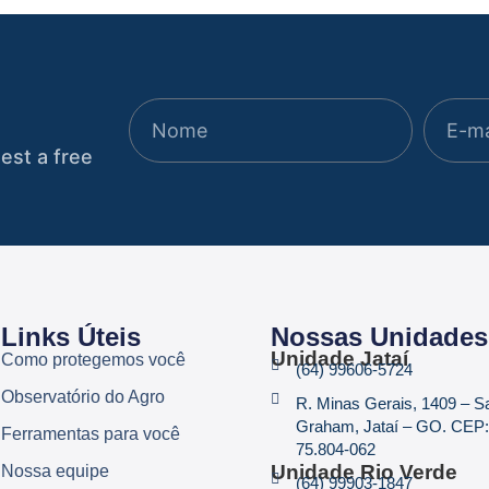
est a free
Links Úteis
Nossas Unidades
Unidade Jataí
Como protegemos você
(64) 99606-5724
Observatório do Agro
R. Minas Gerais, 1409 – 
Graham, Jataí – GO. CEP:
Ferramentas para você
75.804-062
Unidade Rio Verde
Nossa equipe
(64) 99903-1847