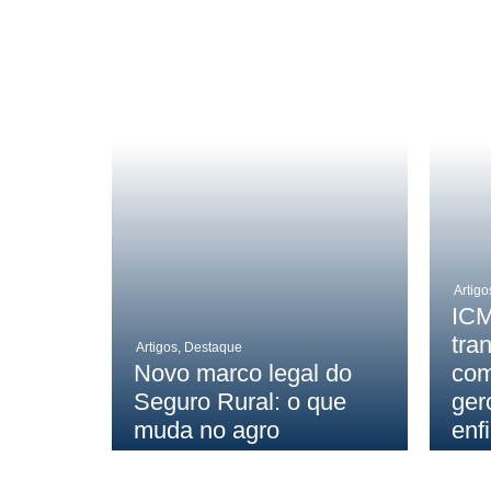
Artigo
ICM
tra
Artigos
,
Destaque
Novo marco legal do
com
Seguro Rural: o que
ger
muda no agro
enf