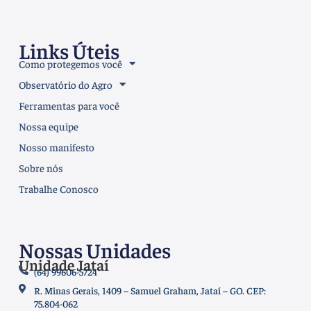
Links Úteis
Como protegemos você
Observatório do Agro
Ferramentas para você
Nossa equipe
Nosso manifesto
Sobre nós
Trabalhe Conosco
Nossas Unidades
Unidade Jataí
(64) 99606-5724
R. Minas Gerais, 1409 – Samuel Graham, Jataí – GO. CEP:
75.804-062