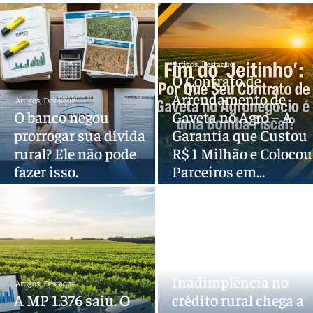
Artigos
,
Destaque
O Contrato de
Arrendamento de
Artigos
,
Destaque
O banco negou
Gaveta no Agro – A
prorrogar sua dívida
Garantia que Custou
rural? Ele não pode
R$ 1 Milhão e Colocou
fazer isso.
Parceiros em…
Artigos
,
Destaque
,
Outros
Inadimplência no
Artigos
,
Destaque
A MP 1.376 saiu. O
crédito rural chega a