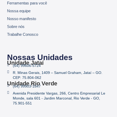
Ferramentas para você
Nossa equipe
Nosso manifesto
Sobre nós
Trabalhe Conosco
Nossas Unidades
Unidade Jataí
(64) 99606-5724
R. Minas Gerais, 1409 – Samuel Graham, Jataí – GO.
CEP: 75.804-062
Unidade Rio Verde
(64) 99903-1847
Avenida Presidente Vargas, 266, Centro Empresarial Le
Monde, sala 601 - Jardim Marconal, Rio Verde - GO,
75.901-551