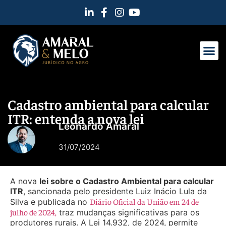
Cadastro ambiental para calcular
ITR: entenda a nova lei
Leonardo Amaral
31/07/2024
A nova
lei sobre o Cadastro Ambiental para calcular
ITR
, sancionada pelo presidente Luiz Inácio Lula da
Diário Oficial da União em 24 de
Silva e publicada no
julho de 2024,
traz mudanças significativas para os
produtores rurais. A Lei 14.932, de 2024, permite