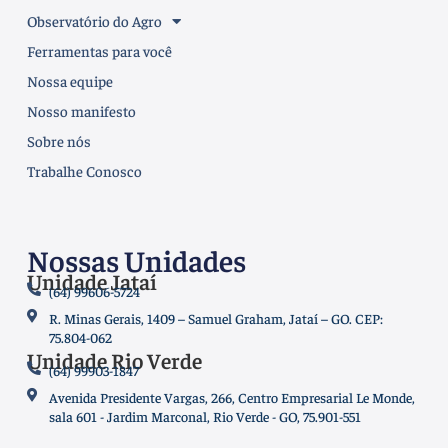
Observatório do Agro
Ferramentas para você
Nossa equipe
Nosso manifesto
Sobre nós
Trabalhe Conosco
Nossas Unidades
Unidade Jataí
(64) 99606-5724
R. Minas Gerais, 1409 – Samuel Graham, Jataí – GO. CEP:
75.804-062
Unidade Rio Verde
(64) 99903-1847
Avenida Presidente Vargas, 266, Centro Empresarial Le Monde,
sala 601 - Jardim Marconal, Rio Verde - GO, 75.901-551