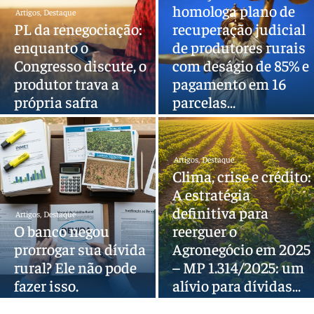
homologa plano de
Artigos
,
Destaque
PL da renegociação:
recuperação judicial
enquanto o
de produtores rurais
Congresso discute, o
com deságio de 85% e
produtor trava a
pagamento em 16
própria safra
parcelas…
Artigos
,
Destaque
Clima, crise e crédito:
A estratégia
definitiva para
Artigos
,
Destaque
O banco negou
reerguer o
prorrogar sua dívida
Agronegócio em 2025
rural? Ele não pode
– MP 1.314/2025: um
fazer isso.
alívio para dívidas…