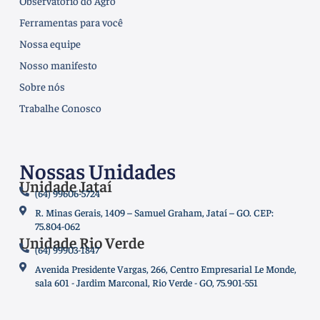
Observatório do Agro
Ferramentas para você
Nossa equipe
Nosso manifesto
Sobre nós
Trabalhe Conosco
Nossas Unidades
Unidade Jataí
(64) 99606-5724
R. Minas Gerais, 1409 – Samuel Graham, Jataí – GO. CEP:
75.804-062
Unidade Rio Verde
(64) 99903-1847
Avenida Presidente Vargas, 266, Centro Empresarial Le Monde,
sala 601 - Jardim Marconal, Rio Verde - GO, 75.901-551